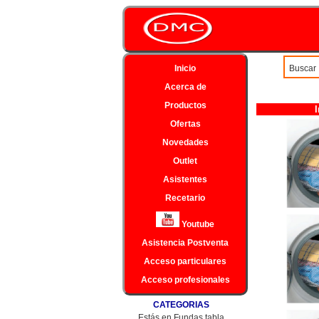
Inicio
Buscar 
Acerca de
Productos
Ofertas
Novedades
Outlet
Asistentes
Recetario
Youtube
Asistencia Postventa
Acceso particulares
Acceso profesionales
CATEGORIAS
Estás en Fundas tabla