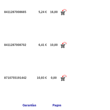
8411287008665
5,24 €
16,00
8411287008702
6,41 €
10,00
8710755191442
10,93 €
0,00
Garantías
Pagos