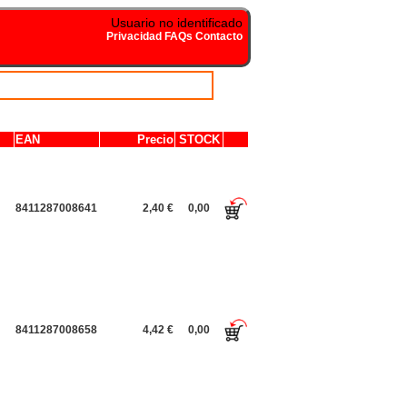
Usuario no identificado
Privacidad
FAQs
Contacto
EAN
Precio
STOCK
8411287008641
2,40 €
0,00
8411287008658
4,42 €
0,00